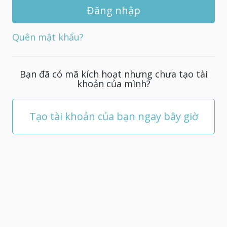
khẩu
mới
cho
Quên mật khẩu?
tài
khoản
của
Bạn đã có mã kích hoạt nhưng chưa tạo tài
bạn;
khoản của mình?
nó
phải
có
Tạo tài khoản của bạn ngay bây giờ
ít
nhất
5
ký
tự.