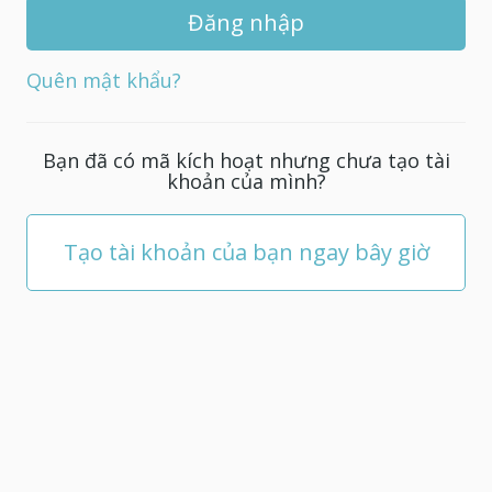
khẩu
mới
cho
Quên mật khẩu?
tài
khoản
của
Bạn đã có mã kích hoạt nhưng chưa tạo tài
bạn;
khoản của mình?
nó
phải
có
Tạo tài khoản của bạn ngay bây giờ
ít
nhất
5
ký
tự.