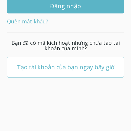
khẩu
mới
cho
Quên mật khẩu?
tài
khoản
của
Bạn đã có mã kích hoạt nhưng chưa tạo tài
bạn;
khoản của mình?
nó
phải
có
Tạo tài khoản của bạn ngay bây giờ
ít
nhất
5
ký
tự.