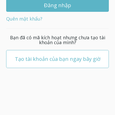
khẩu
mới
cho
Quên mật khẩu?
tài
khoản
của
Bạn đã có mã kích hoạt nhưng chưa tạo tài
bạn;
khoản của mình?
nó
phải
có
Tạo tài khoản của bạn ngay bây giờ
ít
nhất
5
ký
tự.