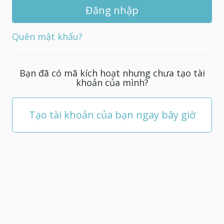
khẩu
mới
cho
Quên mật khẩu?
tài
khoản
của
Bạn đã có mã kích hoạt nhưng chưa tạo tài
bạn;
khoản của mình?
nó
phải
có
Tạo tài khoản của bạn ngay bây giờ
ít
nhất
5
ký
tự.