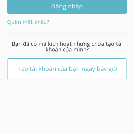
khẩu
mới
cho
Quên mật khẩu?
tài
khoản
của
Bạn đã có mã kích hoạt nhưng chưa tạo tài
bạn;
khoản của mình?
nó
phải
có
Tạo tài khoản của bạn ngay bây giờ
ít
nhất
5
ký
tự.