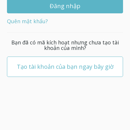
khẩu
mới
cho
Quên mật khẩu?
tài
khoản
của
Bạn đã có mã kích hoạt nhưng chưa tạo tài
bạn;
khoản của mình?
nó
phải
có
Tạo tài khoản của bạn ngay bây giờ
ít
nhất
5
ký
tự.