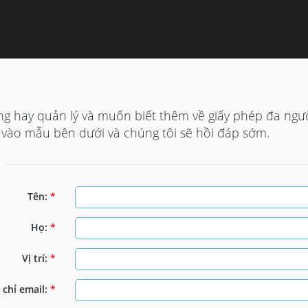
ng hay quản lý và muốn biết thêm về giấy phép đa ngư
ền vào mẫu bên dưới và chúng tôi sẽ hồi đáp sớm.
Tên:
*
Họ:
*
Vị trí:
*
 chỉ email:
*