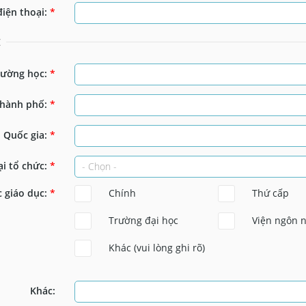
điện thoại:
*
c
rường học:
*
hành phố:
*
Quốc gia:
*
ại tổ chức:
*
 giáo dục:
*
Chính
Thứ cấp
Trường đại học
Viện ngôn 
Khác (vui lòng ghi rõ)
Khác: