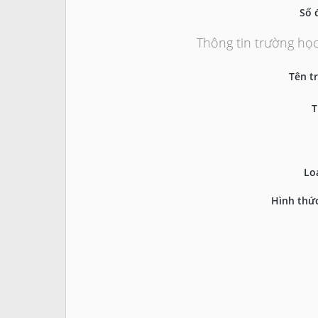
Số 
Thông tin trường họ
Tên t
T
Lo
Hình thức