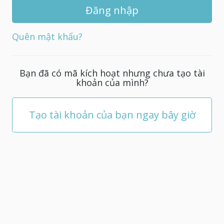
khẩu
mới
cho
Quên mật khẩu?
tài
khoản
của
Bạn đã có mã kích hoạt nhưng chưa tạo tài
bạn;
khoản của mình?
nó
phải
có
Tạo tài khoản của bạn ngay bây giờ
ít
nhất
5
ký
tự.