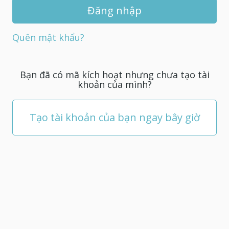
khẩu
mới
cho
Quên mật khẩu?
tài
khoản
của
Bạn đã có mã kích hoạt nhưng chưa tạo tài
bạn;
khoản của mình?
nó
phải
có
Tạo tài khoản của bạn ngay bây giờ
ít
nhất
5
ký
tự.