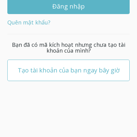
khẩu
mới
cho
Quên mật khẩu?
tài
khoản
của
Bạn đã có mã kích hoạt nhưng chưa tạo tài
bạn;
khoản của mình?
nó
phải
có
Tạo tài khoản của bạn ngay bây giờ
ít
nhất
5
ký
tự.